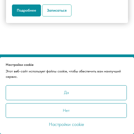
Подробнее
Записаться
Настройки cookie
Этот веб-сайт использует файлы cookie, чтобы обеспечить вам наилучший
Создали группы для обмена
сервис.
полезными материалами, общения и
анонса интересных курсов:
Да
Нет
Настройки cookie