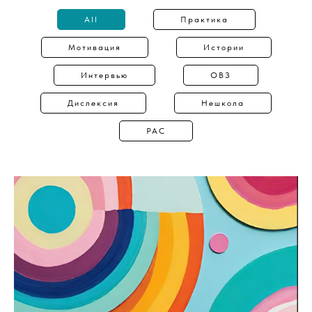
All
Практика
Мотивация
Истории
Интервью
ОВЗ
Дислексия
Нешкола
РАС