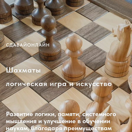
СДАВАЙОНЛАЙН
Шахматы
логическая игра и искусство
Развитие логики, памяти, системного
мышления и улучшение в обучении
наукам, благодаря преимуществам