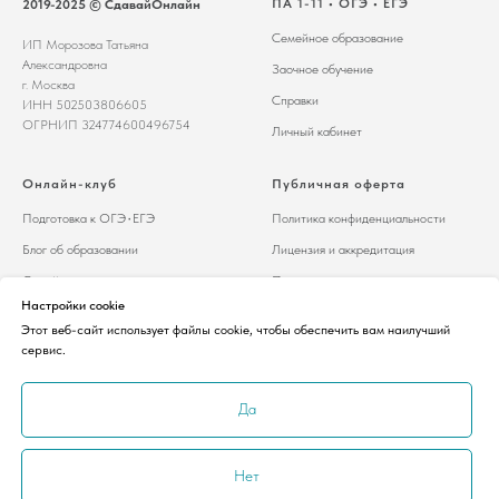
ПА 1-11 • ОГЭ • ЕГЭ
2019-2025 © СдавайОнлайн
Семейное образование
ИП Морозова Татьяна
Александровна
Заочное обучение
г. Москва
Справки
ИНН 502503806605
ОГРНИП 324774600496754
Личный кабинет
Онлайн-клуб
Публичная оферта
Подготовка к ОГЭ۰ЕГЭ
Политика конфиденциальности
Блог об образовании
Лицензия и аккредитация
Семейным нешколам
Партнеры и друзья
Настройки cookie
Отзывы
Реквизиты
Этот веб-сайт использует файлы cookie, чтобы обеспечить вам наилучший
сервис.
Да
Нет