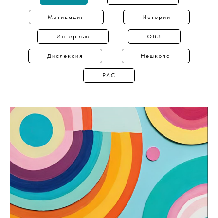
Мотивация
Истории
Интервью
ОВЗ
Дислексия
Нешкола
РАС