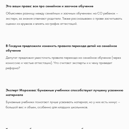
Это ваши права: все про семейное и заочное обучение
Объясняем разницу между семейным и заочным обучением: на СО ребенок –
экстерн, за знания отвечают родители. Также рассказываем о праве засчитывать
оценки из кружков и влиять на график аттестаций.
В Госдуме предложили изменить правила перехода детей на семейное
обучение
Депутат предложил ужесточить правила перехода на семейное обучение (через
комиссию и частые аттестации). Что считают эксперты и к чему приведет
реформа?
Эксперт Морозова: бумажные учебники способствуют лучшему усвоению
материала
Бумажные учебники помогают лучше усваивать материал, но у них есть минус –
большой вес и объем, особенно для младших школьников.